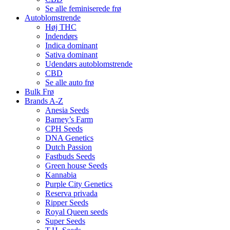
Se alle feminiserede frø
Autoblomstrende
Høj THC
Indendørs
Indica dominant
Sativa dominant
Udendørs autoblomstrende
CBD
Se alle auto frø
Bulk Frø
Brands A-Z
Anesia Seeds
Barney’s Farm
CPH Seeds
DNA Genetics
Dutch Passion
Fastbuds Seeds
Green house Seeds
Kannabia
Purple City Genetics
Reserva privada
Ripper Seeds
Royal Queen seeds
Super Seeds