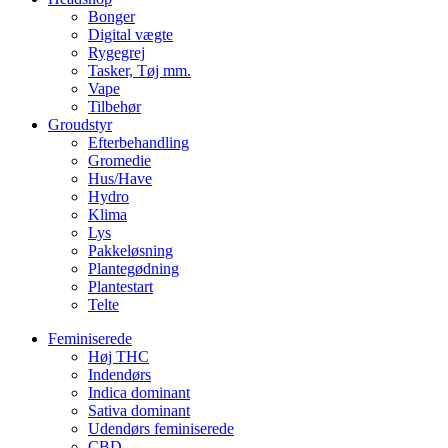
Bonger
Digital vægte
Rygegrej
Tasker, Tøj mm.
Vape
Tilbehør
Groudstyr
Efterbehandling
Gromedie
Hus/Have
Hydro
Klima
Lys
Pakkeløsning
Plantegødning
Plantestart
Telte
Feminiserede
Høj THC
Indendørs
Indica dominant
Sativa dominant
Udendørs feminiserede
CBD