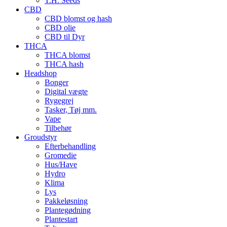
T.H. Seeds
CBD
CBD blomst og hash
CBD olie
CBD til Dyr
THCA
THCA blomst
THCA hash
Headshop
Bonger
Digital vægte
Rygegrej
Tasker, Tøj mm.
Vape
Tilbehør
Groudstyr
Efterbehandling
Gromedie
Hus/Have
Hydro
Klima
Lys
Pakkeløsning
Plantegødning
Plantestart