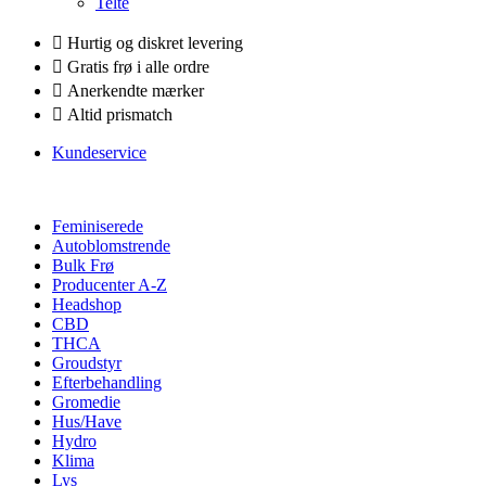
Telte
Hurtig og diskret levering
Gratis frø i alle ordre
Anerkendte mærker
Altid prismatch
Kundeservice
Feminiserede
Autoblomstrende
Bulk Frø
Producenter A-Z
Headshop
CBD
THCA
Groudstyr
Efterbehandling
Gromedie
Hus/Have
Hydro
Klima
Lys