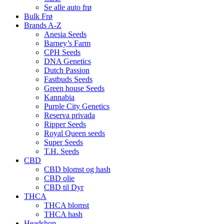
Se alle auto frø
Bulk Frø
Brands A-Z
Anesia Seeds
Barney’s Farm
CPH Seeds
DNA Genetics
Dutch Passion
Fastbuds Seeds
Green house Seeds
Kannabia
Purple City Genetics
Reserva privada
Ripper Seeds
Royal Queen seeds
Super Seeds
T.H. Seeds
CBD
CBD blomst og hash
CBD olie
CBD til Dyr
THCA
THCA blomst
THCA hash
Headshop