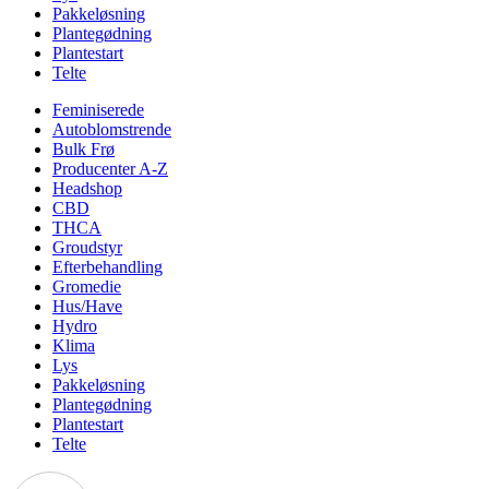
Pakkeløsning
Plantegødning
Plantestart
Telte
Feminiserede
Autoblomstrende
Bulk Frø
Producenter A-Z
Headshop
CBD
THCA
Groudstyr
Efterbehandling
Gromedie
Hus/Have
Hydro
Klima
Lys
Pakkeløsning
Plantegødning
Plantestart
Telte