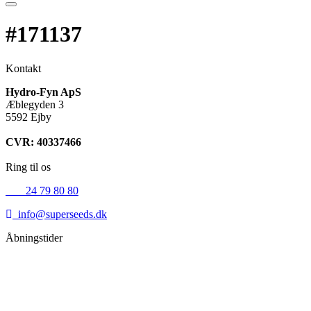
#171137
Kontakt
Hydro-Fyn ApS
Æblegyden 3
5592 Ejby
CVR: 40337466
Ring til os
+45
24 79 80 80
info@superseeds.dk
Åbningstider
Mandag:
11.00 - 18.00
Tirsdag:
11.00 - 18.00
Onsdag:
11.00 - 18.00
Torsdag:
11.00 - 18.00