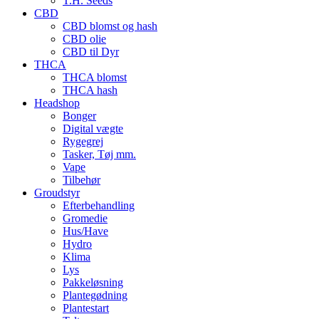
T.H. Seeds
CBD
CBD blomst og hash
CBD olie
CBD til Dyr
THCA
THCA blomst
THCA hash
Headshop
Bonger
Digital vægte
Rygegrej
Tasker, Tøj mm.
Vape
Tilbehør
Groudstyr
Efterbehandling
Gromedie
Hus/Have
Hydro
Klima
Lys
Pakkeløsning
Plantegødning
Plantestart