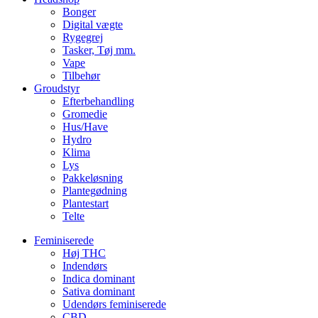
Bonger
Digital vægte
Rygegrej
Tasker, Tøj mm.
Vape
Tilbehør
Groudstyr
Efterbehandling
Gromedie
Hus/Have
Hydro
Klima
Lys
Pakkeløsning
Plantegødning
Plantestart
Telte
Feminiserede
Høj THC
Indendørs
Indica dominant
Sativa dominant
Udendørs feminiserede
CBD