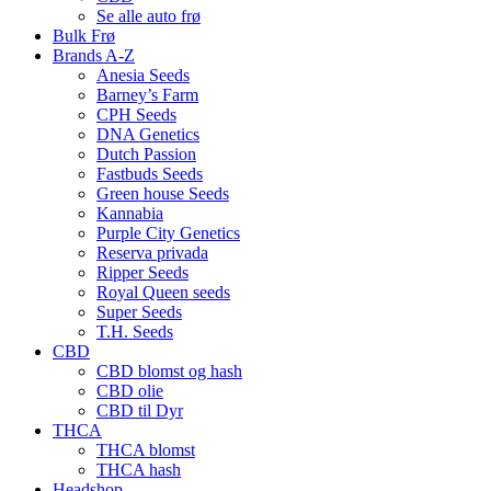
Se alle auto frø
Bulk Frø
Brands A-Z
Anesia Seeds
Barney’s Farm
CPH Seeds
DNA Genetics
Dutch Passion
Fastbuds Seeds
Green house Seeds
Kannabia
Purple City Genetics
Reserva privada
Ripper Seeds
Royal Queen seeds
Super Seeds
T.H. Seeds
CBD
CBD blomst og hash
CBD olie
CBD til Dyr
THCA
THCA blomst
THCA hash
Headshop