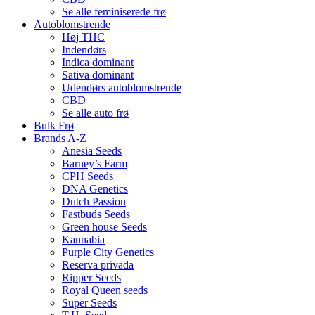
Se alle feminiserede frø
Autoblomstrende
Høj THC
Indendørs
Indica dominant
Sativa dominant
Udendørs autoblomstrende
CBD
Se alle auto frø
Bulk Frø
Brands A-Z
Anesia Seeds
Barney’s Farm
CPH Seeds
DNA Genetics
Dutch Passion
Fastbuds Seeds
Green house Seeds
Kannabia
Purple City Genetics
Reserva privada
Ripper Seeds
Royal Queen seeds
Super Seeds