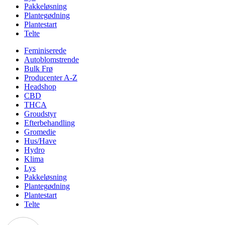
Pakkeløsning
Plantegødning
Plantestart
Telte
Feminiserede
Autoblomstrende
Bulk Frø
Producenter A-Z
Headshop
CBD
THCA
Groudstyr
Efterbehandling
Gromedie
Hus/Have
Hydro
Klima
Lys
Pakkeløsning
Plantegødning
Plantestart
Telte