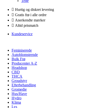
Telte
Hurtig og diskret levering
Gratis frø i alle ordre
Anerkendte mærker
Altid prismatch
Kundeservice
Feminiserede
Autoblomstrende
Bulk Frø
Producenter A-Z
Headshop
CBD
THCA
Groudstyr
Efterbehandling
Gromedie
Hus/Have
Hydro
Klima
Lys