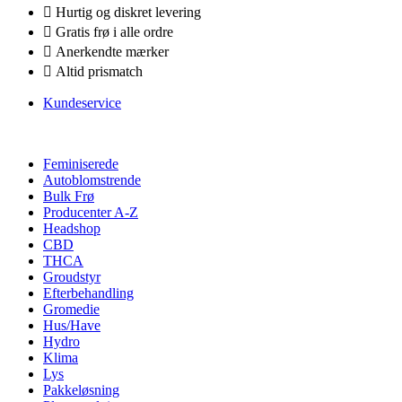
Hurtig og diskret levering
Gratis frø i alle ordre
Anerkendte mærker
Altid prismatch
Kundeservice
Feminiserede
Autoblomstrende
Bulk Frø
Producenter A-Z
Headshop
CBD
THCA
Groudstyr
Efterbehandling
Gromedie
Hus/Have
Hydro
Klima
Lys
Pakkeløsning