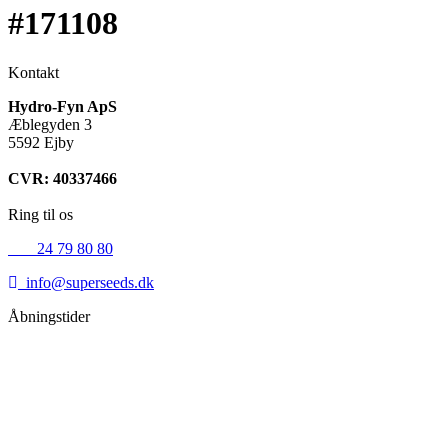
#171108
Kontakt
Hydro-Fyn ApS
Æblegyden 3
5592 Ejby
CVR: 40337466
Ring til os
+45
24 79 80 80
info@superseeds.dk
Åbningstider
Mandag:
11.00 - 18.00
Tirsdag:
11.00 - 18.00
Onsdag:
11.00 - 18.00
Torsdag:
11.00 - 18.00
Fredag:
11.00 - 16.00