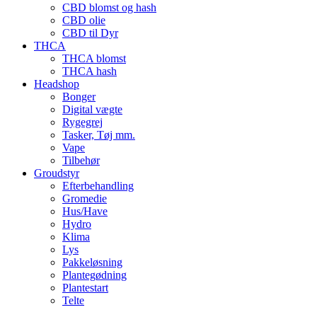
CBD blomst og hash
CBD olie
CBD til Dyr
THCA
THCA blomst
THCA hash
Headshop
Bonger
Digital vægte
Rygegrej
Tasker, Tøj mm.
Vape
Tilbehør
Groudstyr
Efterbehandling
Gromedie
Hus/Have
Hydro
Klima
Lys
Pakkeløsning
Plantegødning
Plantestart
Telte