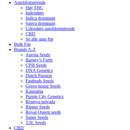
Autoblomstrende
Høj THC
Indendørs
Indica dominant
Sativa dominant
Udendørs autoblomstrende
CBD
Se alle auto frø
Bulk Frø
Brands A-Z
Anesia Seeds
Barney’s Farm
CPH Seeds
DNA Genetics
Dutch Passion
Fastbuds Seeds
Green house Seeds
Kannabia
Purple City Genetics
Reserva privada
Ripper Seeds
Royal Queen seeds
Super Seeds
T.H. Seeds
CBD