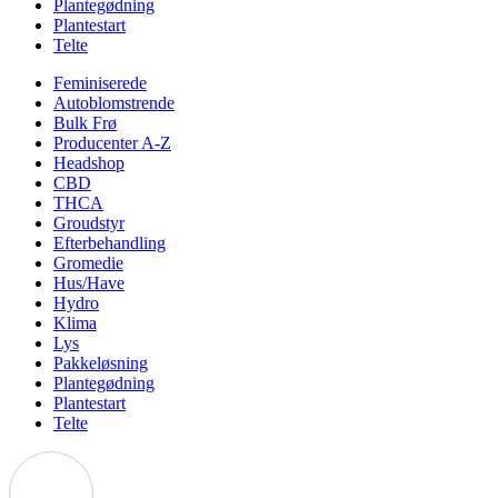
Plantegødning
Plantestart
Telte
Feminiserede
Autoblomstrende
Bulk Frø
Producenter A-Z
Headshop
CBD
THCA
Groudstyr
Efterbehandling
Gromedie
Hus/Have
Hydro
Klima
Lys
Pakkeløsning
Plantegødning
Plantestart
Telte