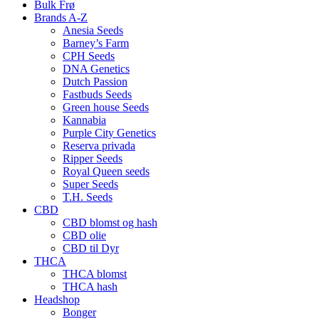
Bulk Frø
Brands A-Z
Anesia Seeds
Barney’s Farm
CPH Seeds
DNA Genetics
Dutch Passion
Fastbuds Seeds
Green house Seeds
Kannabia
Purple City Genetics
Reserva privada
Ripper Seeds
Royal Queen seeds
Super Seeds
T.H. Seeds
CBD
CBD blomst og hash
CBD olie
CBD til Dyr
THCA
THCA blomst
THCA hash
Headshop
Bonger