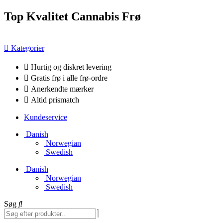
Videre
Top Kvalitet Cannabis Frø
til
indhold
Kategorier
Hurtig og diskret levering
Gratis frø i alle frø-ordre
Anerkendte mærker
Altid prismatch
Kundeservice
Danish
Norwegian
Swedish
Danish
Norwegian
Swedish
Søg