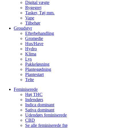
Digital vægte
Rygegrej
Tasker, Tøj mm.
Vape
Tilbehør
Groudstyr
Efterbehandling
Gromedie
Hus/Have
Hydro
Klima
Lys
Pakkeløsning
Plantegødning
Plantestart
Telte
Feminiserede
Høj THC
Indendørs
Indica dominant
Sativa dominant
Udendørs feminiserede
CBD
Se alle feminiserede frø