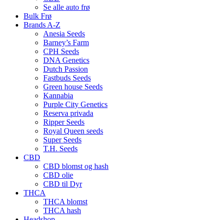
Se alle auto frø
Bulk Frø
Brands A-Z
Anesia Seeds
Barney’s Farm
CPH Seeds
DNA Genetics
Dutch Passion
Fastbuds Seeds
Green house Seeds
Kannabia
Purple City Genetics
Reserva privada
Ripper Seeds
Royal Queen seeds
Super Seeds
T.H. Seeds
CBD
CBD blomst og hash
CBD olie
CBD til Dyr
THCA
THCA blomst
THCA hash
Headshop