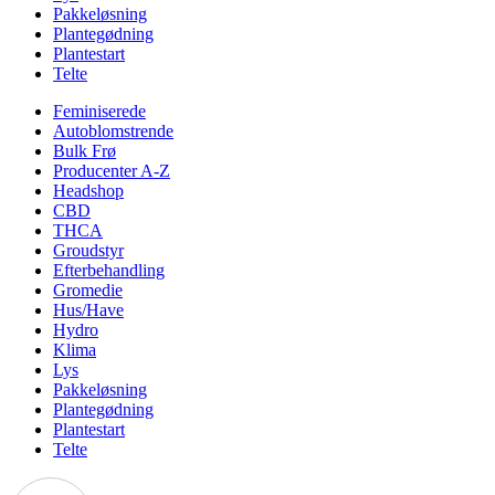
Pakkeløsning
Plantegødning
Plantestart
Telte
Feminiserede
Autoblomstrende
Bulk Frø
Producenter A-Z
Headshop
CBD
THCA
Groudstyr
Efterbehandling
Gromedie
Hus/Have
Hydro
Klima
Lys
Pakkeløsning
Plantegødning
Plantestart
Telte