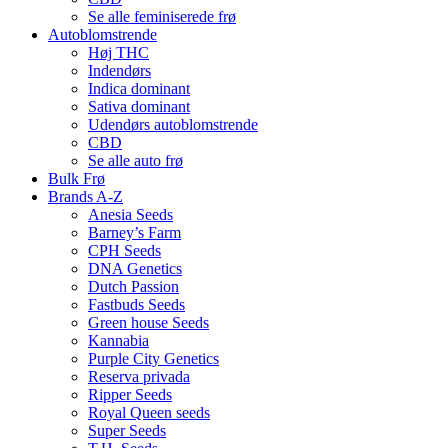
Se alle feminiserede frø
Autoblomstrende
Høj THC
Indendørs
Indica dominant
Sativa dominant
Udendørs autoblomstrende
CBD
Se alle auto frø
Bulk Frø
Brands A-Z
Anesia Seeds
Barney’s Farm
CPH Seeds
DNA Genetics
Dutch Passion
Fastbuds Seeds
Green house Seeds
Kannabia
Purple City Genetics
Reserva privada
Ripper Seeds
Royal Queen seeds
Super Seeds