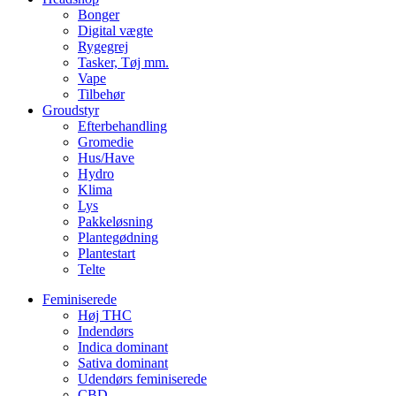
Bonger
Digital vægte
Rygegrej
Tasker, Tøj mm.
Vape
Tilbehør
Groudstyr
Efterbehandling
Gromedie
Hus/Have
Hydro
Klima
Lys
Pakkeløsning
Plantegødning
Plantestart
Telte
Feminiserede
Høj THC
Indendørs
Indica dominant
Sativa dominant
Udendørs feminiserede
CBD