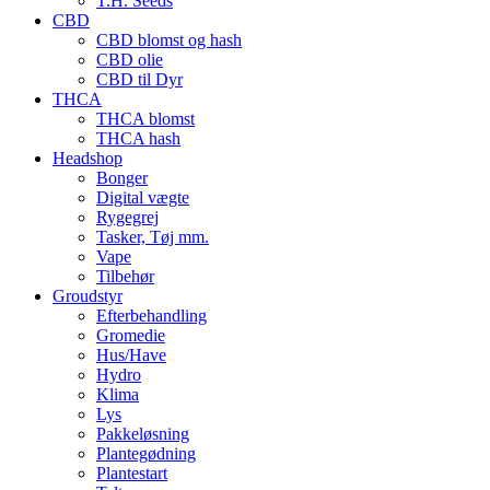
T.H. Seeds
CBD
CBD blomst og hash
CBD olie
CBD til Dyr
THCA
THCA blomst
THCA hash
Headshop
Bonger
Digital vægte
Rygegrej
Tasker, Tøj mm.
Vape
Tilbehør
Groudstyr
Efterbehandling
Gromedie
Hus/Have
Hydro
Klima
Lys
Pakkeløsning
Plantegødning
Plantestart