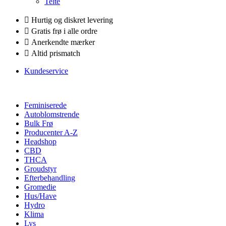
Telte
Hurtig og diskret levering
Gratis frø i alle ordre
Anerkendte mærker
Altid prismatch
Kundeservice
Feminiserede
Autoblomstrende
Bulk Frø
Producenter A-Z
Headshop
CBD
THCA
Groudstyr
Efterbehandling
Gromedie
Hus/Have
Hydro
Klima
Lys