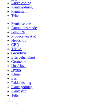
Pakkeløsning
Plantegødning
Plantestart
Telte
Feminiserede
Autoblomstrende
Bulk Frø
Producenter A-Z
Headshop
CBD
THCA
Groudstyr
Efterbehandling
Gromedie
Hus/Have
Hydro
Klima
Lys
Pakkeløsning
Plantegødning
Plantestart
Telte