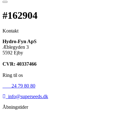
#162904
Kontakt
Hydro-Fyn ApS
Æblegyden 3
5592 Ejby
CVR: 40337466
Ring til os
+45
24 79 80 80
info@superseeds.dk
Åbningstider
Mandag:
11.00 - 18.00
Tirsdag:
11.00 - 18.00
Onsdag:
11.00 - 18.00
Torsdag:
11.00 - 18.00