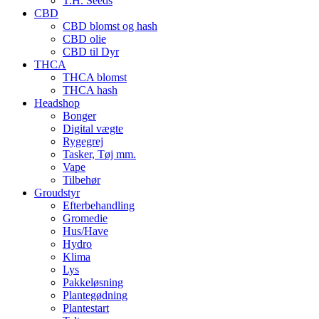
T.H. Seeds
CBD
CBD blomst og hash
CBD olie
CBD til Dyr
THCA
THCA blomst
THCA hash
Headshop
Bonger
Digital vægte
Rygegrej
Tasker, Tøj mm.
Vape
Tilbehør
Groudstyr
Efterbehandling
Gromedie
Hus/Have
Hydro
Klima
Lys
Pakkeløsning
Plantegødning
Plantestart