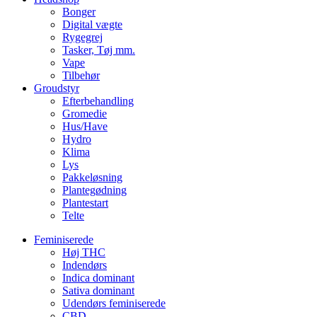
Bonger
Digital vægte
Rygegrej
Tasker, Tøj mm.
Vape
Tilbehør
Groudstyr
Efterbehandling
Gromedie
Hus/Have
Hydro
Klima
Lys
Pakkeløsning
Plantegødning
Plantestart
Telte
Feminiserede
Høj THC
Indendørs
Indica dominant
Sativa dominant
Udendørs feminiserede
CBD