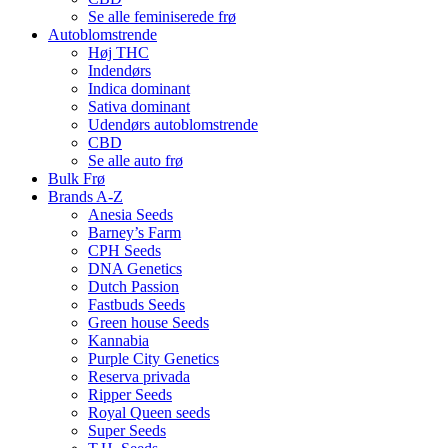
Se alle feminiserede frø
Autoblomstrende
Høj THC
Indendørs
Indica dominant
Sativa dominant
Udendørs autoblomstrende
CBD
Se alle auto frø
Bulk Frø
Brands A-Z
Anesia Seeds
Barney’s Farm
CPH Seeds
DNA Genetics
Dutch Passion
Fastbuds Seeds
Green house Seeds
Kannabia
Purple City Genetics
Reserva privada
Ripper Seeds
Royal Queen seeds
Super Seeds