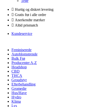
Telte
Hurtig og diskret levering
Gratis frø i alle ordre
Anerkendte mærker
Altid prismatch
Kundeservice
Feminiserede
Autoblomstrende
Bulk Frø
Producenter A-Z
Headshop
CBD
THCA
Groudstyr
Efterbehandling
Gromedie
Hus/Have
Hydro
Klima
Lys