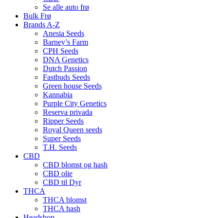
Se alle auto frø
Bulk Frø
Brands A-Z
Anesia Seeds
Barney’s Farm
CPH Seeds
DNA Genetics
Dutch Passion
Fastbuds Seeds
Green house Seeds
Kannabia
Purple City Genetics
Reserva privada
Ripper Seeds
Royal Queen seeds
Super Seeds
T.H. Seeds
CBD
CBD blomst og hash
CBD olie
CBD til Dyr
THCA
THCA blomst
THCA hash
Headshop