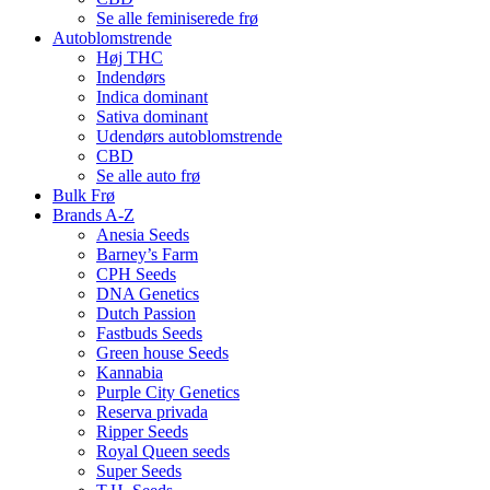
Se alle feminiserede frø
Autoblomstrende
Høj THC
Indendørs
Indica dominant
Sativa dominant
Udendørs autoblomstrende
CBD
Se alle auto frø
Bulk Frø
Brands A-Z
Anesia Seeds
Barney’s Farm
CPH Seeds
DNA Genetics
Dutch Passion
Fastbuds Seeds
Green house Seeds
Kannabia
Purple City Genetics
Reserva privada
Ripper Seeds
Royal Queen seeds
Super Seeds