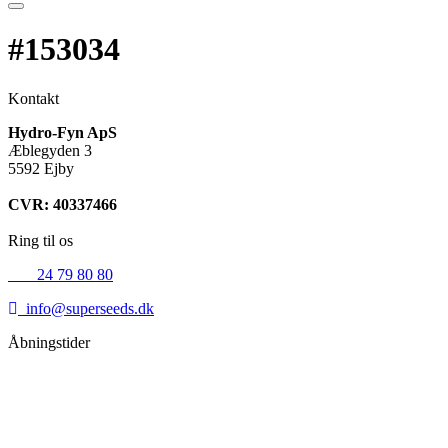
#153034
Kontakt
Hydro-Fyn ApS
Æblegyden 3
5592 Ejby
CVR: 40337466
Ring til os
+45
24 79 80 80
info@superseeds.dk
Åbningstider
Mandag:
11.00 - 18.00
Tirsdag:
11.00 - 18.00
Onsdag:
11.00 - 18.00
Torsdag:
11.00 - 18.00