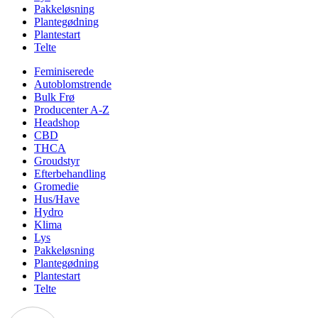
Pakkeløsning
Plantegødning
Plantestart
Telte
Feminiserede
Autoblomstrende
Bulk Frø
Producenter A-Z
Headshop
CBD
THCA
Groudstyr
Efterbehandling
Gromedie
Hus/Have
Hydro
Klima
Lys
Pakkeløsning
Plantegødning
Plantestart
Telte