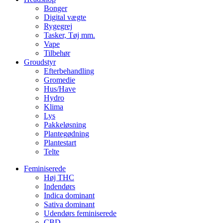
Bonger
Digital vægte
Rygegrej
Tasker, Tøj mm.
Vape
Tilbehør
Groudstyr
Efterbehandling
Gromedie
Hus/Have
Hydro
Klima
Lys
Pakkeløsning
Plantegødning
Plantestart
Telte
Feminiserede
Høj THC
Indendørs
Indica dominant
Sativa dominant
Udendørs feminiserede
CBD