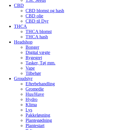
T.H. Seeds
CBD
CBD blomst og hash
CBD olie
CBD til Dyr
THCA
THCA blomst
THCA hash
Headshop
Bonger
Digital vægte
Rygegrej
Tasker, Tøj mm.
Vape
Tilbehør
Groudstyr
Efterbehandling
Gromedie
Hus/Have
Hydro
Klima
Lys
Pakkeløsning
Plantegødning
Plantestart