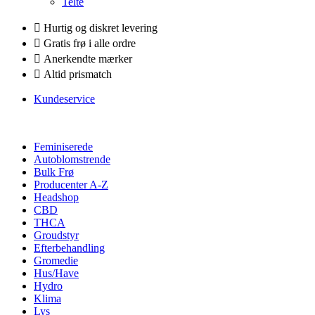
Telte
Hurtig og diskret levering
Gratis frø i alle ordre
Anerkendte mærker
Altid prismatch
Kundeservice
Feminiserede
Autoblomstrende
Bulk Frø
Producenter A-Z
Headshop
CBD
THCA
Groudstyr
Efterbehandling
Gromedie
Hus/Have
Hydro
Klima
Lys