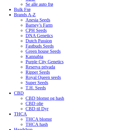
Se alle auto frø
Bulk Frø
Brands A-Z
Anesia Seeds
Barney’s Farm
CPH Seeds
DNA Genetics
Dutch Passion
Fastbuds Seeds
Green house Seeds
Kannabia
Purple City Genetics
Reserva privada
Ripper Seeds
Royal Queen seeds
Super Seeds
T.H. Seeds
CBD
CBD blomst og hash
CBD olie
CBD til Dyr
THCA
THCA blomst
THCA hash
Headshop