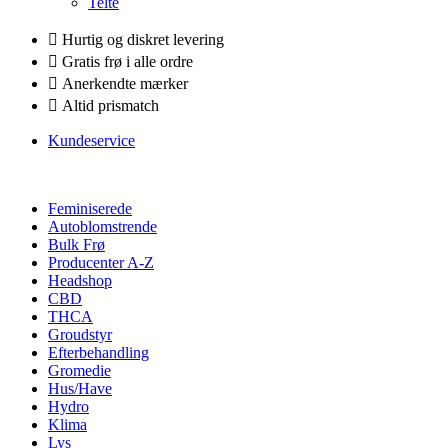
Telte
Hurtig og diskret levering
Gratis frø i alle ordre
Anerkendte mærker
Altid prismatch
Kundeservice
Feminiserede
Autoblomstrende
Bulk Frø
Producenter A-Z
Headshop
CBD
THCA
Groudstyr
Efterbehandling
Gromedie
Hus/Have
Hydro
Klima
Lys