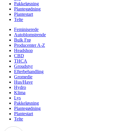
Pakkeløsning
Plantegødning
Plantestart
Telte
Feminiserede
Autoblomstrende
Bulk Frø
Producenter A-Z
Headshop
CBD
THCA
Groudstyr
Efterbehandling
Gromedie
Hus/Have
Hydro
Klima
Lys
Pakkeløsning
Plantegødning
Plantestart
Telte