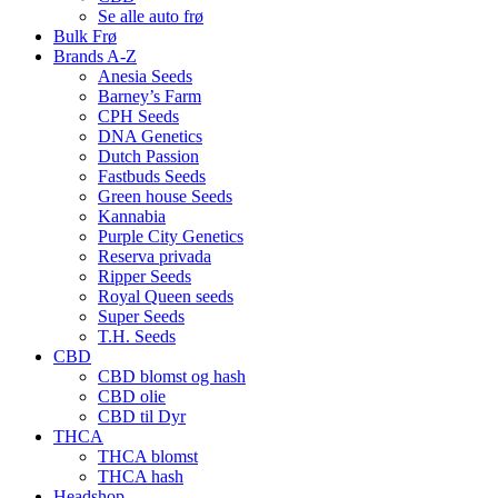
Se alle auto frø
Bulk Frø
Brands A-Z
Anesia Seeds
Barney’s Farm
CPH Seeds
DNA Genetics
Dutch Passion
Fastbuds Seeds
Green house Seeds
Kannabia
Purple City Genetics
Reserva privada
Ripper Seeds
Royal Queen seeds
Super Seeds
T.H. Seeds
CBD
CBD blomst og hash
CBD olie
CBD til Dyr
THCA
THCA blomst
THCA hash
Headshop