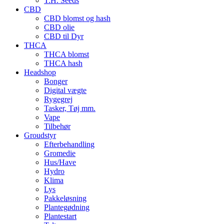
T.H. Seeds
CBD
CBD blomst og hash
CBD olie
CBD til Dyr
THCA
THCA blomst
THCA hash
Headshop
Bonger
Digital vægte
Rygegrej
Tasker, Tøj mm.
Vape
Tilbehør
Groudstyr
Efterbehandling
Gromedie
Hus/Have
Hydro
Klima
Lys
Pakkeløsning
Plantegødning
Plantestart