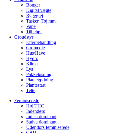
Bonger
Digital vægte
Rygegrej
Tasker, Tøj mm.
Vape
Tilbehør
Groudstyr
Efterbehandling
Gromedie
Hus/Have
Hydro
Klima
Lys
Pakkeløsning
Plantegødning
Plantestart
Telte
Feminiserede
Høj THC
Indendørs
Indica dominant
Sativa dominant
Udendørs feminiserede
CBD