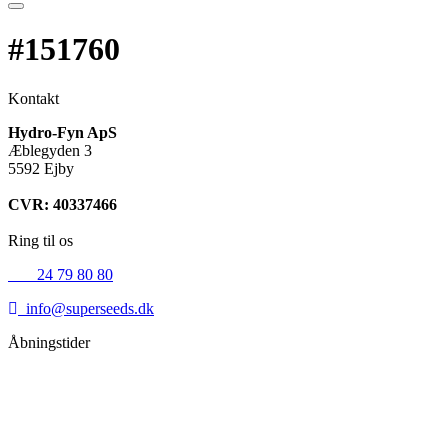
#151760
Kontakt
Hydro-Fyn ApS
Æblegyden 3
5592 Ejby
CVR: 40337466
Ring til os
+45
24 79 80 80
info@superseeds.dk
Åbningstider
Mandag:
11.00 - 18.00
Tirsdag:
11.00 - 18.00
Onsdag:
11.00 - 18.00
Torsdag:
11.00 - 18.00