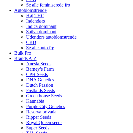
Se alle feminiserede frø
Autoblomstrende
Høj THC
Indendørs
Indica dominant
Sativa dominant
Udendørs autoblomstrende
CBD
Se alle auto frø
Bulk Frø
Brands A-Z
Anesia Seeds
Barney’s Farm
CPH Seeds
DNA Genetics
Dutch Passion
Fastbuds Seeds
Green house Seeds
Kannabia
Purple City Genetics
Reserva privada
Ripper Seeds
Royal Queen seeds
Super Seeds