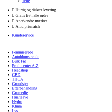
Telte
Hurtig og diskret levering
Gratis frø i alle ordre
Anerkendte mærker
Altid prismatch
Kundeservice
Feminiserede
Autoblomstrende
Bulk Frø
Producenter A-Z
Headshop
CBD
THCA
Groudstyr
Efterbehandling
Gromedie
Hus/Have
Hydro
Klima
Lys