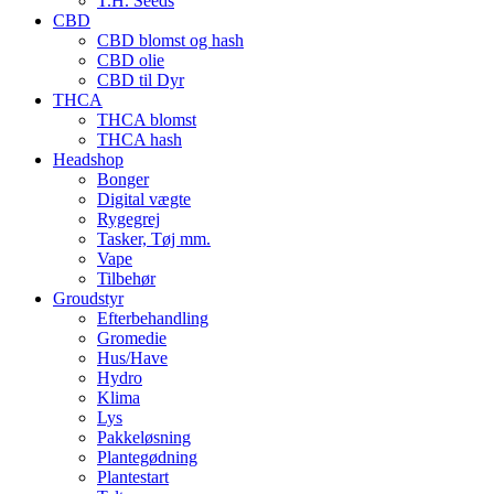
T.H. Seeds
CBD
CBD blomst og hash
CBD olie
CBD til Dyr
THCA
THCA blomst
THCA hash
Headshop
Bonger
Digital vægte
Rygegrej
Tasker, Tøj mm.
Vape
Tilbehør
Groudstyr
Efterbehandling
Gromedie
Hus/Have
Hydro
Klima
Lys
Pakkeløsning
Plantegødning
Plantestart