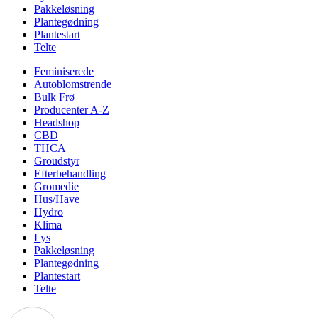
Pakkeløsning
Plantegødning
Plantestart
Telte
Feminiserede
Autoblomstrende
Bulk Frø
Producenter A-Z
Headshop
CBD
THCA
Groudstyr
Efterbehandling
Gromedie
Hus/Have
Hydro
Klima
Lys
Pakkeløsning
Plantegødning
Plantestart
Telte