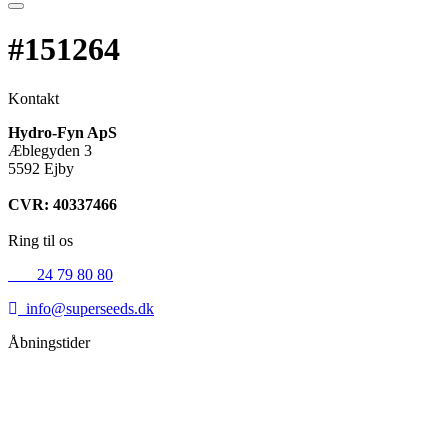
#151264
Kontakt
Hydro-Fyn ApS
Æblegyden 3
5592 Ejby
CVR: 40337466
Ring til os
+45
24 79 80 80
info@superseeds.dk
Åbningstider
Mandag:
11.00 - 18.00
Tirsdag:
11.00 - 18.00
Onsdag:
11.00 - 18.00
Torsdag:
11.00 - 18.00