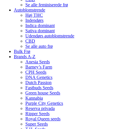
Se alle feminiserede frø
Autoblomstrende
Høj THC
Indendørs
Indica dominant
Sativa dominant
Udendørs autoblomstrende
CBD
Se alle auto frø
Bulk Frø
Brands A-Z
Anesia Seeds
Barney’s Farm
CPH Seeds
DNA Genetics
Dutch Passion
Fastbuds Seeds
Green house Seeds
Kannabia
Purple City Genetics
Reserva privada
Ripper Seeds
Royal Queen seeds
Super Seeds