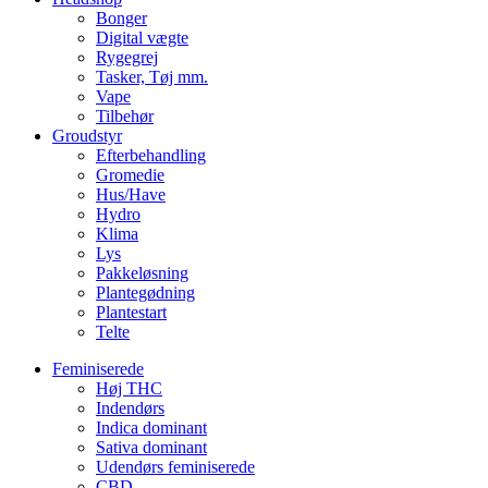
Bonger
Digital vægte
Rygegrej
Tasker, Tøj mm.
Vape
Tilbehør
Groudstyr
Efterbehandling
Gromedie
Hus/Have
Hydro
Klima
Lys
Pakkeløsning
Plantegødning
Plantestart
Telte
Feminiserede
Høj THC
Indendørs
Indica dominant
Sativa dominant
Udendørs feminiserede
CBD