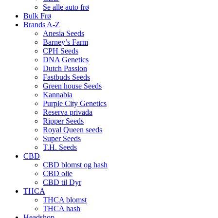
Se alle auto frø
Bulk Frø
Brands A-Z
Anesia Seeds
Barney’s Farm
CPH Seeds
DNA Genetics
Dutch Passion
Fastbuds Seeds
Green house Seeds
Kannabia
Purple City Genetics
Reserva privada
Ripper Seeds
Royal Queen seeds
Super Seeds
T.H. Seeds
CBD
CBD blomst og hash
CBD olie
CBD til Dyr
THCA
THCA blomst
THCA hash
Headshop