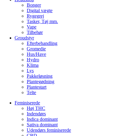
Bonger
Digital vægte
Rygegrej
Tasker, Tøj mm.
Vape
Tilbehør
Groudstyr
Efterbehandling
Gromedie
Hus/Have
Hydro
Klima
Lys
Pakkeløsning
Plantegødning
Plantestart
Telte
Feminiserede
Høj THC
Indendørs
Indica dominant
Sativa dominant
Udendørs feminiserede
CBD