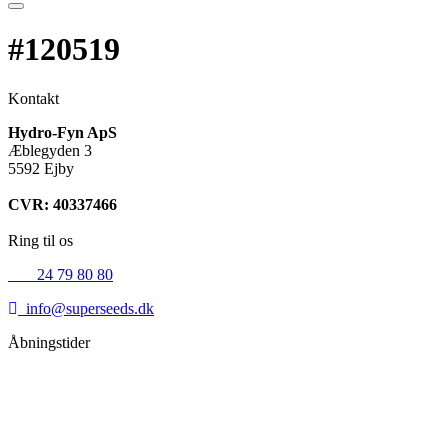
#120519
Kontakt
Hydro-Fyn ApS
Æblegyden 3
5592 Ejby
CVR: 40337466
Ring til os
+45
24 79 80 80
info@superseeds.dk
Åbningstider
Mandag:
11.00 - 18.00
Tirsdag:
11.00 - 18.00
Onsdag:
11.00 - 18.00
Torsdag:
11.00 - 18.00