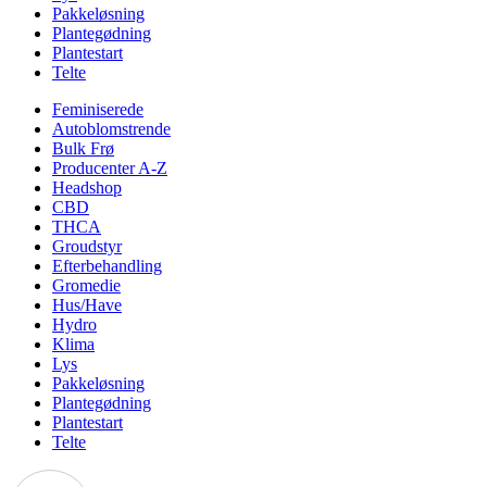
Pakkeløsning
Plantegødning
Plantestart
Telte
Feminiserede
Autoblomstrende
Bulk Frø
Producenter A-Z
Headshop
CBD
THCA
Groudstyr
Efterbehandling
Gromedie
Hus/Have
Hydro
Klima
Lys
Pakkeløsning
Plantegødning
Plantestart
Telte