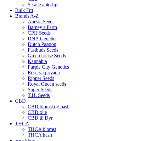
Se alle auto frø
Bulk Frø
Brands A-Z
Anesia Seeds
Barney’s Farm
CPH Seeds
DNA Genetics
Dutch Passion
Fastbuds Seeds
Green house Seeds
Kannabia
Purple City Genetics
Reserva privada
Ripper Seeds
Royal Queen seeds
Super Seeds
T.H. Seeds
CBD
CBD blomst og hash
CBD olie
CBD til Dyr
THCA
THCA blomst
THCA hash
Headshop