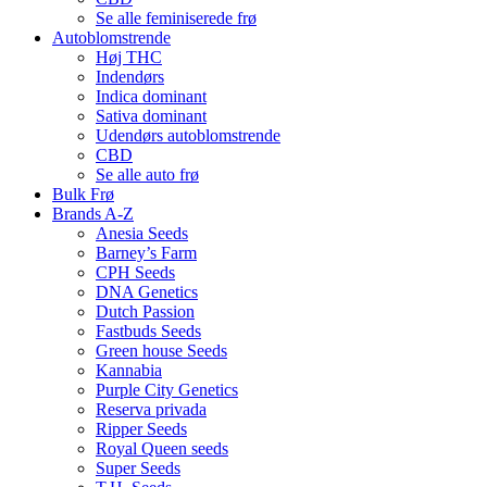
Se alle feminiserede frø
Autoblomstrende
Høj THC
Indendørs
Indica dominant
Sativa dominant
Udendørs autoblomstrende
CBD
Se alle auto frø
Bulk Frø
Brands A-Z
Anesia Seeds
Barney’s Farm
CPH Seeds
DNA Genetics
Dutch Passion
Fastbuds Seeds
Green house Seeds
Kannabia
Purple City Genetics
Reserva privada
Ripper Seeds
Royal Queen seeds
Super Seeds