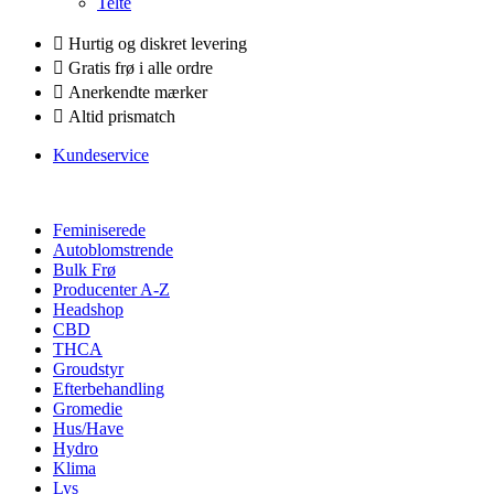
Telte
Hurtig og diskret levering
Gratis frø i alle ordre
Anerkendte mærker
Altid prismatch
Kundeservice
Feminiserede
Autoblomstrende
Bulk Frø
Producenter A-Z
Headshop
CBD
THCA
Groudstyr
Efterbehandling
Gromedie
Hus/Have
Hydro
Klima
Lys