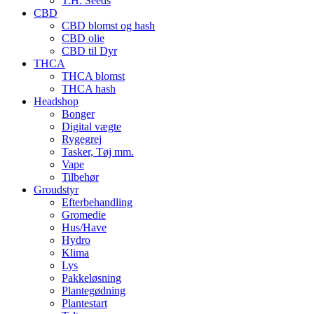
T.H. Seeds
CBD
CBD blomst og hash
CBD olie
CBD til Dyr
THCA
THCA blomst
THCA hash
Headshop
Bonger
Digital vægte
Rygegrej
Tasker, Tøj mm.
Vape
Tilbehør
Groudstyr
Efterbehandling
Gromedie
Hus/Have
Hydro
Klima
Lys
Pakkeløsning
Plantegødning
Plantestart