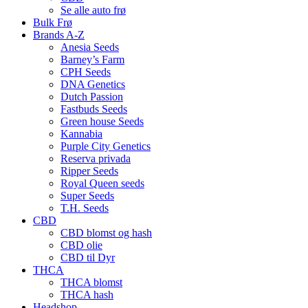
Se alle auto frø
Bulk Frø
Brands A-Z
Anesia Seeds
Barney’s Farm
CPH Seeds
DNA Genetics
Dutch Passion
Fastbuds Seeds
Green house Seeds
Kannabia
Purple City Genetics
Reserva privada
Ripper Seeds
Royal Queen seeds
Super Seeds
T.H. Seeds
CBD
CBD blomst og hash
CBD olie
CBD til Dyr
THCA
THCA blomst
THCA hash
Headshop