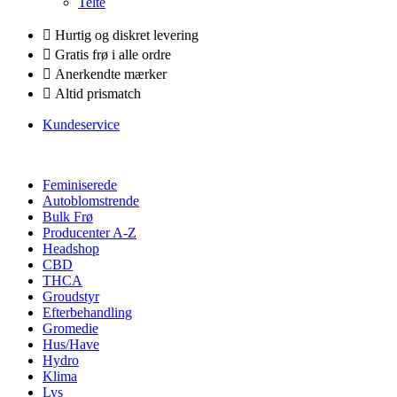
Telte
Hurtig og diskret levering
Gratis frø i alle ordre
Anerkendte mærker
Altid prismatch
Kundeservice
Feminiserede
Autoblomstrende
Bulk Frø
Producenter A-Z
Headshop
CBD
THCA
Groudstyr
Efterbehandling
Gromedie
Hus/Have
Hydro
Klima
Lys