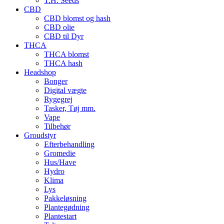
T.H. Seeds
CBD
CBD blomst og hash
CBD olie
CBD til Dyr
THCA
THCA blomst
THCA hash
Headshop
Bonger
Digital vægte
Rygegrej
Tasker, Tøj mm.
Vape
Tilbehør
Groudstyr
Efterbehandling
Gromedie
Hus/Have
Hydro
Klima
Lys
Pakkeløsning
Plantegødning
Plantestart