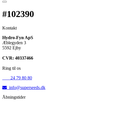
#102390
Kontakt
Hydro-Fyn ApS
Æblegyden 3
5592 Ejby
CVR: 40337466
Ring til os
+45
24 79 80 80
info@superseeds.dk
Åbningstider
Mandag:
11.00 - 18.00
Tirsdag:
11.00 - 18.00
Onsdag:
11.00 - 18.00
Torsdag:
11.00 - 18.00