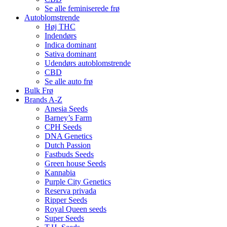
Se alle feminiserede frø
Autoblomstrende
Høj THC
Indendørs
Indica dominant
Sativa dominant
Udendørs autoblomstrende
CBD
Se alle auto frø
Bulk Frø
Brands A-Z
Anesia Seeds
Barney’s Farm
CPH Seeds
DNA Genetics
Dutch Passion
Fastbuds Seeds
Green house Seeds
Kannabia
Purple City Genetics
Reserva privada
Ripper Seeds
Royal Queen seeds
Super Seeds