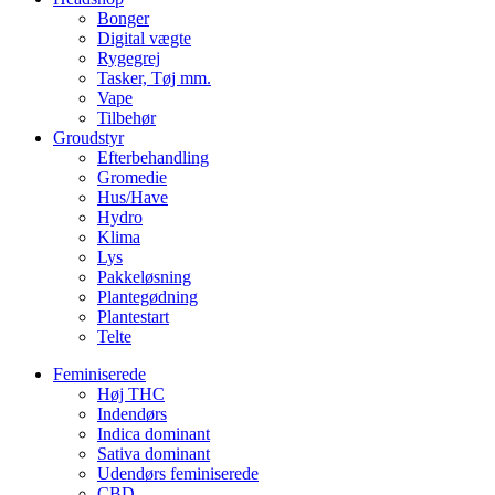
Bonger
Digital vægte
Rygegrej
Tasker, Tøj mm.
Vape
Tilbehør
Groudstyr
Efterbehandling
Gromedie
Hus/Have
Hydro
Klima
Lys
Pakkeløsning
Plantegødning
Plantestart
Telte
Feminiserede
Høj THC
Indendørs
Indica dominant
Sativa dominant
Udendørs feminiserede
CBD