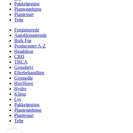
Pakkeløsning
Plantegødning
Plantestart
Telte
Feminiserede
Autoblomstrende
Bulk Frø
Producenter A-Z
Headshop
CBD
THCA
Groudstyr
Efterbehandling
Gromedie
Hus/Have
Hydro
Klima
Lys
Pakkeløsning
Plantegødning
Plantestart
Telte